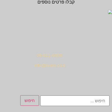
קבלו פרטים נוספים
בקרו אותנו בחנות התצוגה !
החרש 10, נס ציונה.
א' – ה' – 09:00 – 17:00.
טלפון:
08-611-6808
דוא"ל:
info@livelo.co.il