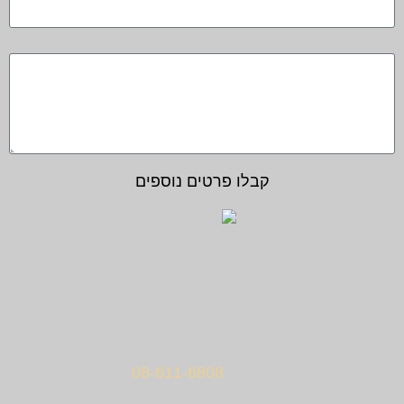
תוכן ההודעה
קבלו פרטים נוספים
בקרו אותנו בחנות התצוגה !
החרש 10, נס ציונה.
א' – ה' – 09:00 – 17:00.
טלפון:
08-611-6808