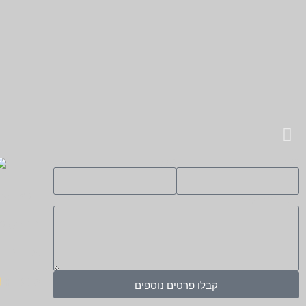
שם
טלפון
בקרו או
תוכן ההודעה
החרש 10, נס ציונה.
א' – ה' – 09:00 – :00
טלפון:
8
קבלו פרטים נוספים