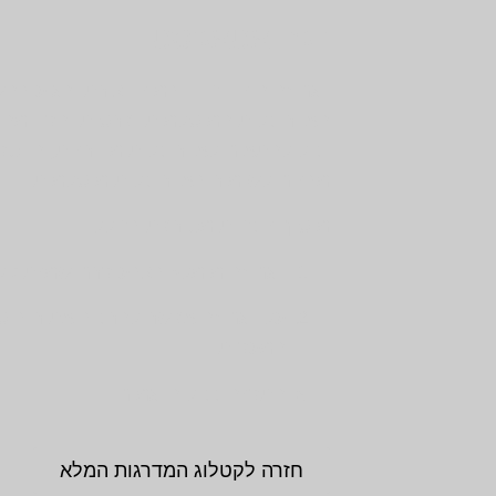
דגם אטאג'סטון
דגם זה הינו ייחודי במינו וצורתו הגיע ב
האדריכלות המוסלמית פרסית הקדומה. 
יכול להתאים לאדריכלות מודרנית, הייטק
מבנים לשימור באדריכלות מוסלמית.
מוסיף נוכחות מטורפת בחלל .
דגם זה מומלץ בצבע קרם שמנת / לב
על דגם זה אפשר להרכיב את רוב סו
המעקות.
התקנה ככול הדגמים.
חזרה לקטלוג המדרגות המלא