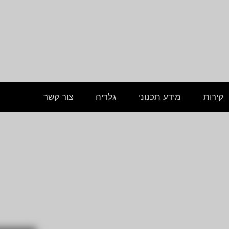
1, נס ציונה
א' - ה': 9:00 - 17:00
 תצוגה, חניה קרובה
בתיאום טלפוני מראש
קירות
מידע תכנוני
גלריה
צור קשר
 – דגם טאג'סטון