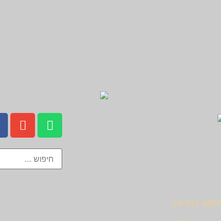
תנו בחנות התצוגה !
17.
אתם כאן:
velo
מעוצבות | מעקה ל
08-611-680
– דגם טאג'סטון